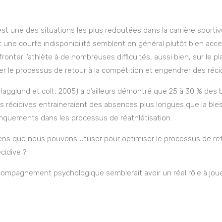
est une des situations les plus redoutées dans la carrière sportive
une courte indisponibilité semblent en général plutôt bien acce
fronter l’athlète à de nombreuses difficultés, aussi bien, sur le p
er le processus de retour à la compétition et engendrer des récid
Hagglund et coll., 2005) a d’ailleurs démontré que 25 à 30 % des
s récidives entraineraient des absences plus longues que la ble
nquements dans les processus de réathlétisation.
ns que nous pouvons utiliser pour optimiser le processus de re
cidive ?
ccompagnement psychologique semblerait avoir un réel rôle à jou