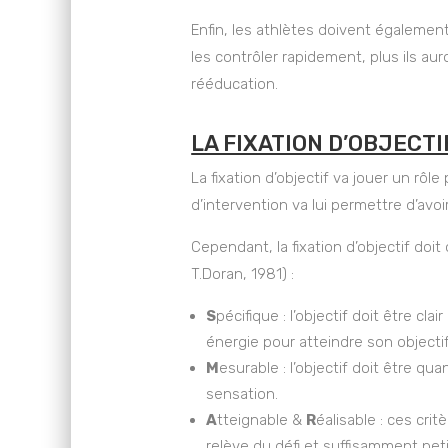
Enfin, les athlètes doivent également
les contrôler rapidement, plus ils au
rééducation.
LA FIXATION D’OBJECTI
La fixation d’objectif va jouer un rôl
d’intervention va lui permettre d’avo
Cependant, la fixation d’objectif doit
T.Doran, 1981) :
S
pécifique : l’objectif doit être clai
énergie pour atteindre son objectif
M
esurable : l’objectif doit être quan
sensation.
A
tteignable &
R
éalisable : ces crit
relève du défi et suffisamment peti