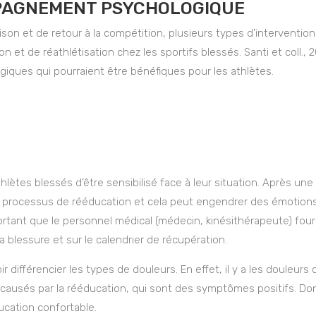
PAGNEMENT PSYCHOLOGIQUE
ison et de retour à la compétition, plusieurs types d’interventi
n et de réathlétisation chez les sportifs blessés. Santi et coll.,
ues qui pourraient être bénéfiques pour les athlètes.
hlètes blessés d’être sensibilisé face à leur situation. Après une
r processus de rééducation et cela peut engendrer des émotion
portant que le personnel médical (médecin, kinésithérapeute) four
la blessure et sur le calendrier de récupération.
 différencier les types de douleurs. En effet, il y a les douleurs
ausés par la rééducation, qui sont des symptômes positifs. Donc, 
ducation confortable.