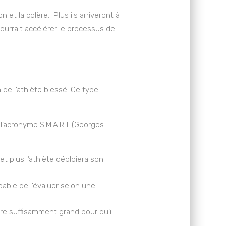
 et la colère. Plus ils arriveront à
pourrait accélérer le processus de
n de l’athlète blessé. Ce type
re l’acronyme S.M.A.R.T (Georges
er et plus l’athlète déploiera son
capable de l’évaluer selon une
t être suffisamment grand pour qu’il