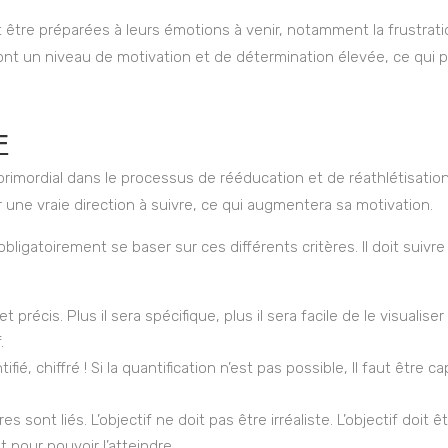
 être préparées à leurs émotions à venir, notamment la frustration
ront un niveau de motivation et de détermination élevée, ce qui 
F
e primordial dans le processus de rééducation et de réathlétisatio
ir une vraie direction à suivre, ce qui augmentera sa motivation.
 obligatoirement se baser sur ces différents critères. Il doit suiv
r et précis. Plus il sera spécifique, plus il sera facile de le visualis
.
tifié, chiffré ! Si la quantification n’est pas possible, Il faut être 
ères sont liés. L’objectif ne doit pas être irréaliste. L’objectif doi
t pour pouvoir l’atteindre.