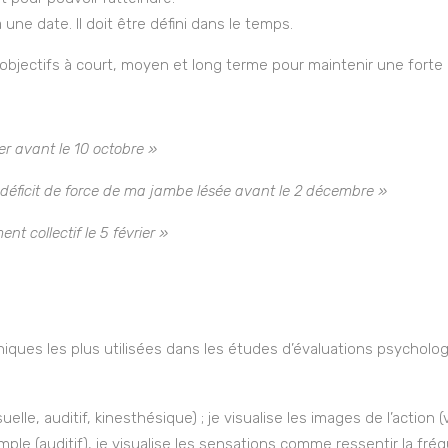
 à une date. Il doit être défini dans le temps.
es objectifs à court, moyen et long terme pour maintenir une fort
er avant le 10 octobre »
déficit de force de ma jambe lésée avant le 2 décembre »
nt collectif le 5 février »
iques les plus utilisées dans les études d’évaluations psycholog
suelle, auditif, kinesthésique) ; je visualise les images de l’action 
le (auditif), je visualise les sensations comme ressentir la fréq