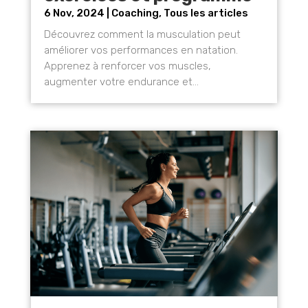
6 Nov, 2024
|
Coaching
,
Tous les articles
Découvrez comment la musculation peut
améliorer vos performances en natation.
Apprenez à renforcer vos muscles,
augmenter votre endurance et...