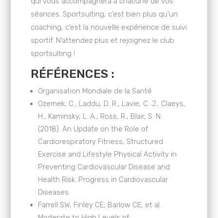
qui vous accompagnera à chacune de vos
séances. Sportsulting, c’est bien plus qu’un
coaching, c’est la nouvelle expérience de suivi
sportif. N’attendez plus et rejoignez le club
sportsulting !
RÉFÉRENCES :
Organisation Mondiale de la Santé
Ozemek, C., Laddu, D. R., Lavie, C. J., Claeys,
H., Kaminsky, L. A., Ross, R., Blair, S. N.
(2018). An Update on the Role of
Cardiorespiratory Fitness, Structured
Exercise and Lifestyle Physical Activity in
Preventing Cardiovascular Disease and
Health Risk. Progress in Cardiovascular
Diseases.
Farrell SW, Finley CE, Barlow CE, et al.
Moderate to High Levels of