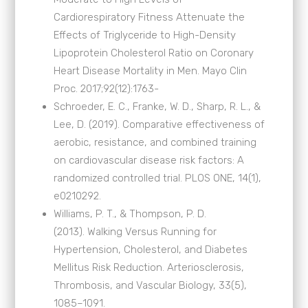
Cardiorespiratory Fitness Attenuate the
Effects of Triglyceride to High-Density
Lipoprotein Cholesterol Ratio on Coronary
Heart Disease Mortality in Men. Mayo Clin
Proc. 2017;92(12):1763-
Schroeder, E. C., Franke, W. D., Sharp, R. L., &
Lee, D. (2019). Comparative effectiveness of
aerobic, resistance, and combined training
on cardiovascular disease risk factors: A
randomized controlled trial. PLOS ONE, 14(1),
e0210292.
Williams, P. T., & Thompson, P. D.
(2013). Walking Versus Running for
Hypertension, Cholesterol, and Diabetes
Mellitus Risk Reduction. Arteriosclerosis,
Thrombosis, and Vascular Biology, 33(5),
1085–1091.