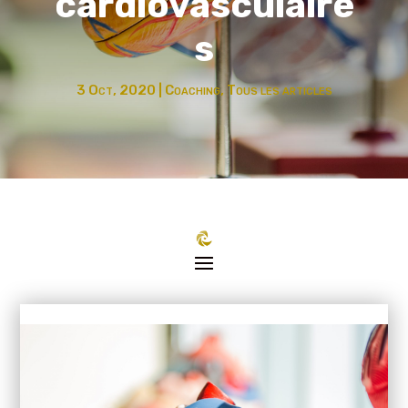
cardiovasculaire
s
3 Oct, 2020
|
Coaching
,
Tous les articles