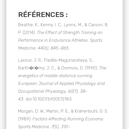
RÉFÉRENCES :
Beattie, K., Kenny, I. C., Lyons, M., & Carson, B.
P. (2014).
The Effect of Strength Training on
Performance in Endurance Athletes. Sports
Medicine, 44(6), 845–865.
Lacour, J. R., Padilla-Magunacelaya, S.,
Barth�l�my, J. C., & Dormois, D. (1990).
The
energetics of middle-distance running.
European Journal of Applied Physiology and
Occupational Physiology, 60(1), 38–
43.
doi:10.1007/bf00572183
Morgan, D. W., Martin, P. E., & Krahenbuhl, G. S.
(1989).
Factors Affecting Running Economy.
Sports Medicine, 7(5), 310–