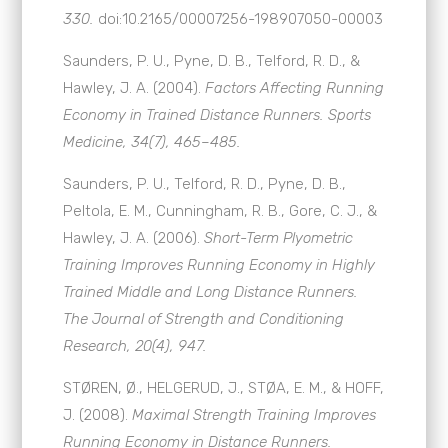
330.
doi:10.2165/00007256-198907050-00003
Saunders, P. U., Pyne, D. B., Telford, R. D., &
Hawley, J. A. (2004).
Factors Affecting Running
Economy in Trained Distance Runners. Sports
Medicine, 34(7), 465–485.
Saunders, P. U., Telford, R. D., Pyne, D. B.,
Peltola, E. M., Cunningham, R. B., Gore, C. J., &
Hawley, J. A. (2006).
Short-Term Plyometric
Training Improves Running Economy in Highly
Trained Middle and Long Distance Runners.
The Journal of Strength and Conditioning
Research, 20(4), 947.
STØREN, Ø., HELGERUD, J., STØA, E. M., & HOFF,
J. (2008).
Maximal Strength Training Improves
Running Economy in Distance Runners.