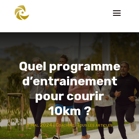
Quel programme
d’entrainement
pour courir
10km ?
8 Mai, 2024
|
Coaching
,
Tous les articles