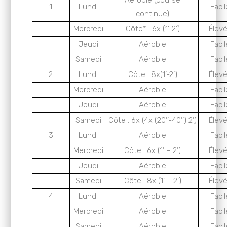
Aérobie (course
1
Lundi
Facil
continue)
Mercredi
Côte* : 6x (1’-2’)
Élev
Jeudi
Aérobie
Facil
Samedi
Aérobie
Facil
2
Lundi
Côte : 8x(1’-2’)
Élev
Mercredi
Aérobie
Facil
Jeudi
Aérobie
Facil
Samedi
Côte : 6x (4x (20’’-40’’) 2’)
Élev
3
Lundi
Aérobie
Facil
Mercredi
Côte : 6x (1’ – 2’)
Élev
Jeudi
Aérobie
Facil
Samedi
Côte : 8x (1’ – 2’)
Élev
4
Lundi
Aérobie
Facil
Mercredi
Aérobie
Facil
Samedi
Aérobie
Facil