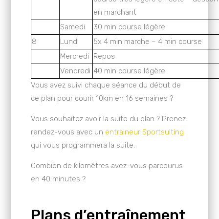
en marchant
Samedi
30 min course légère
8
Lundi
5x 4 min marche – 4 min course
Mercredi
Repos
Vendredi
40 min course légère
Vous avez suivi chaque séance du début de
ce plan pour courir 10km en 16 semaines ?
Vous souhaitez avoir la suite du plan ? Prenez
rendez-vous avec un
entraineur Sportsulting
qui vous programmera la suite.
Combien de kilomètres avez-vous parcourus
en 40 minutes ?
Plans d’entraînement