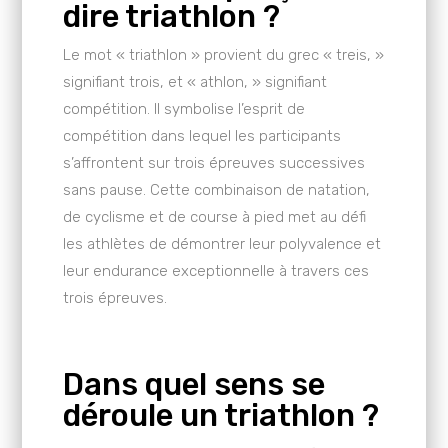
dire triathlon ?
Le mot « triathlon » provient du grec « treis, »
signifiant trois, et « athlon, » signifiant
compétition. Il symbolise l’esprit de
compétition dans lequel les participants
s’affrontent sur trois épreuves successives
sans pause. Cette combinaison de natation,
de cyclisme et de course à pied met au défi
les athlètes de démontrer leur polyvalence et
leur endurance exceptionnelle à travers ces
trois épreuves.
Dans quel sens se
déroule un triathlon ?