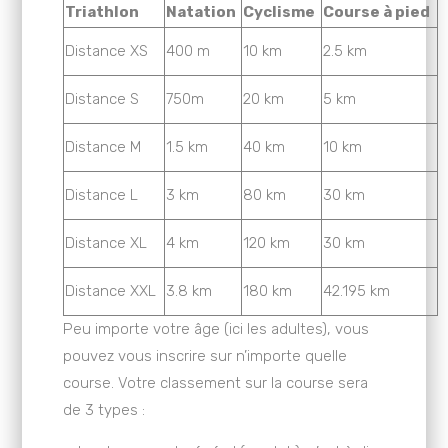
Triathlon
Natation
Cyclisme
Course à pied
Distance XS
400 m
10 km
2.5 km
Distance S
750m
20 km
5 km
Distance M
1.5 km
40 km
10 km
Distance L
3 km
80 km
30 km
Distance XL
4 km
120 km
30 km
Distance XXL
3.8 km
180 km
42.195 km
Peu importe votre âge (ici les adultes), vous
pouvez vous inscrire sur n’importe quelle
course. Votre classement sur la course sera
de 3 types :