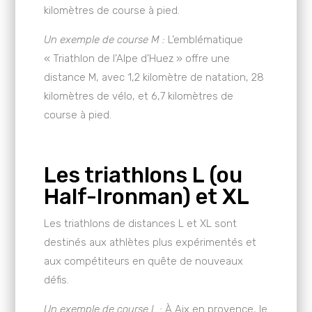
kilomètres de course à pied.
Un exemple de course M :
L’emblématique
« Triathlon de l’Alpe d’Huez » offre une
distance M, avec 1,2 kilomètre de natation, 28
kilomètres de vélo, et 6,7 kilomètres de
course à pied.
Les triathlons L (ou
Half-Ironman) et XL
Les triathlons de distances L et XL sont
destinés aux athlètes plus expérimentés et
aux compétiteurs en quête de nouveaux
défis.
Un exemple de course L :
À Aix en provence, le