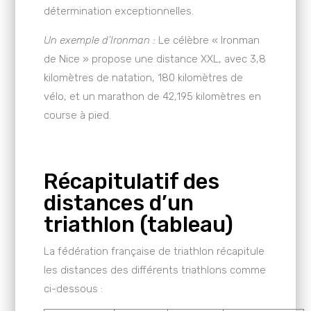
détermination exceptionnelles.
Un exemple d’Ironman :
Le célèbre « Ironman
de Nice » propose une distance XXL, avec 3,8
kilomètres de natation, 180 kilomètres de
vélo, et un marathon de 42,195 kilomètres en
course à pied.
Récapitulatif des
distances d’un
triathlon (tableau)
La fédération française de triathlon récapitule
les distances des différents triathlons comme
ci-dessous :