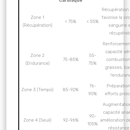
Cardiaque
Récupération 
Zone 1
favorise la cir
< 75%
< 55%
(Récupération)
sanguine e
récupérati
Renforcement
capacité aér
Zone 2
55-
75-85%
combustion
(Endurance)
75%
graisses, ba
l’enduran
76-
Préparatio
Zone 3 (Tempo)
85-92%
90%
efforts prol
Augmentation
capacité anaé
90-
Zone 4 (Seuil)
92-96%
amélioration de
105%
résistance 