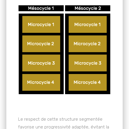
Le respect de cette structure segmentée
favorise une progressivité adaptée, évitant la