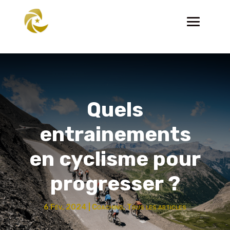
Quels
entrainements
en cyclisme pour
progresser ?
6 Fév, 2024
|
Coaching
,
Tous les articles