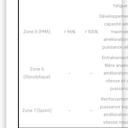
fatigue
Développemen
capacité aé
Zone 5 (PMA)
> 96%
> 105%
maximal
amélioration
puissance aé
Entraînement
filière anaér
Zone 6
–
–
amélioration
(Glycolytique)
vitesse et 
puissanc
Renforcement
puissance exp
Zone 7 (Sprint)
–
–
amélioration
vitesse max